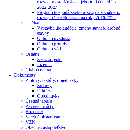
rozvoja mesta Košice a jeho funkčnej oblasti
2022-2027
Program hospodárskeho rozvoja a sociálneho
rozvoja Obce Bukovec na roky 2016-2022
Tlačivá
Výstavba ,kolaudácie, zmeny stavieb, drobné
stavby
Ochrana ovzdušia
Ochrana prírody
Ochrana vôd
Ostatné
Zvoz odpadu
Inzercia
Civilná ochrana
Dokumenty
Zmluvy, faktúry, objednávky
Zmluvy
Faktúry
Objednávky
Úradná tabuľa
Záverečné účty
Rozpočet
Verejné obstarávanie
VZN
Obecné zastupiteľstvo