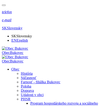
telefon
e-mail
SK
Slovensky
SK
Slovensky
EN
English
Obec
Bukovec
Obec
Bukovec
Obec
História
Súčasnosť
Farnosť - filiálka Bukovec
Poloha
Doprava
Udalosti v obci
PHSR
Program hospodárskeho rozvoja a sociálneho