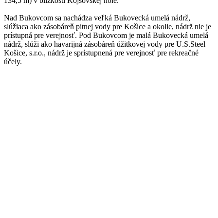
134,5 m) v blízkosti Kojšovskej hole.
Nad Bukovcom sa nachádza veľká Bukovecká umelá nádrž,
slúžiaca ako zásobáreň pitnej vody pre Košice a okolie, nádrž nie je
prístupná pre verejnosť. Pod Bukovcom je malá Bukovecká umelá
nádrž, slúži ako havarijná zásobáreň úžitkovej vody pre U.S.Steel
Košice, s.r.o., nádrž je sprístupnená pre verejnosť pre rekreačné
účely.