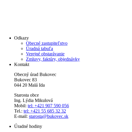
Odkazy
Obecné zastupiteľstvo
Úradná tabuľa
Verejné obstarávanie
Zmluvy, faktúry, objednávky
Kontakt
Obecný úrad Bukovec
Bukovec 83
044 20 Malá Ida
Starosta obce
Ing. Lýdia Mikulová
Mobil:
tel: +421 907 590 056
Tel.:
tel: +421 55 685 32 32
E-mail:
starosta@bukovec.sk
Úradné hodiny