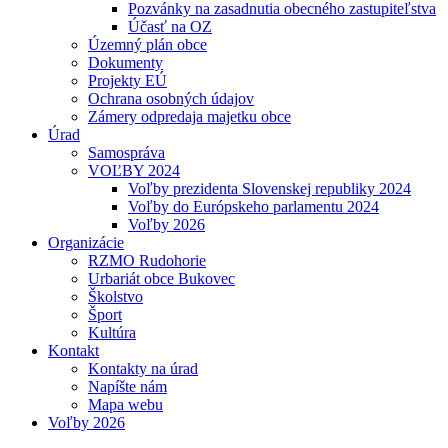
Pozvánky na zasadnutia obecného zastupiteľstva
Účasť na OZ
Územný plán obce
Dokumenty
Projekty EÚ
Ochrana osobných údajov
Zámery odpredaja majetku obce
Úrad
Samospráva
VOĽBY 2024
Voľby prezidenta Slovenskej republiky 2024
Voľby do Európskeho parlamentu 2024
Voľby 2026
Organizácie
RZMO Rudohorie
Urbariát obce Bukovec
Školstvo
Šport
Kultúra
Kontakt
Kontakty na úrad
Napíšte nám
Mapa webu
Voľby 2026