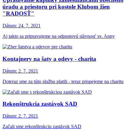
úradu a priestoru pri kostole Klubom žien
"RADOSŤ"
Dátum:
24. 7. 2021
Aj takto sa pripravujeme na odpustovú slávnosť sv. Anny
Kontajnery na šaty a odevy - charita
Dátum:
2. 7. 2021
Doteraz sme za túto službu platili - teraz prispejeme na charitu
Rekonštrukcia zastávok SAD
Dátum:
2. 7. 2021
Začali sme rekonštrukciu zastávok SAD