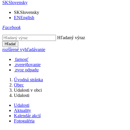
SK
Slovensky
SK
Slovensky
EN
English
Facebook
Hľadaný výraz
Hľadať
rozšírené vyhľadávanie
farnosť
zverejňovanie
zvoz odpadu
Úvodná stránka
Obec
Udalosti v obci
Udalosti
Udalosti
Aktuality
Kalendár akcií
Fotogaléria