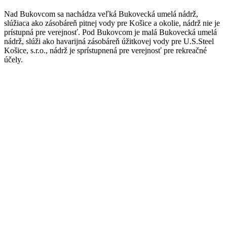
Nad Bukovcom sa nachádza veľká Bukovecká umelá nádrž,
slúžiaca ako zásobáreň pitnej vody pre Košice a okolie, nádrž nie je
prístupná pre verejnosť. Pod Bukovcom je malá Bukovecká umelá
nádrž, slúži ako havarijná zásobáreň úžitkovej vody pre U.S.Steel
Košice, s.r.o., nádrž je sprístupnená pre verejnosť pre rekreačné
účely.