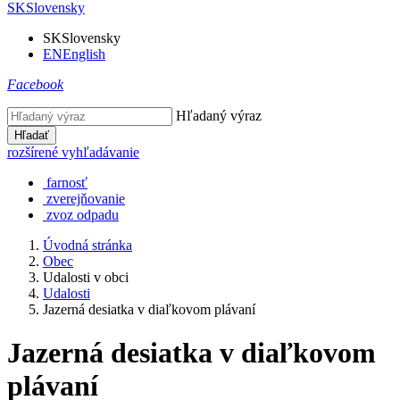
SK
Slovensky
SK
Slovensky
EN
English
Facebook
Hľadaný výraz
Hľadať
rozšírené vyhľadávanie
farnosť
zverejňovanie
zvoz odpadu
Úvodná stránka
Obec
Udalosti v obci
Udalosti
Jazerná desiatka v diaľkovom plávaní
Jazerná desiatka v diaľkovom
plávaní