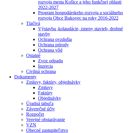
rozvoja mesta Košice a jeho funkčnej oblasti
2022-2027
Program hospodárskeho rozvoja a sociálneho
rozvoja Obce Bukovec na roky 2016-2022
Tlačivá
Výstavba ,kolaudácie, zmeny stavieb, drobné
stavby
Ochrana ovzdušia
Ochrana prírody
Ochrana vôd
Ostatné
Zvoz odpadu
Inzercia
Civilná ochrana
Dokumenty
Zmluvy, faktúry, objednávky
Zmluvy
Faktúry
Objednávky
Úradná tabuľa
Záverečné účty
Rozpočet
Verejné obstarávanie
VZN
Obecné zastupiteľstvo