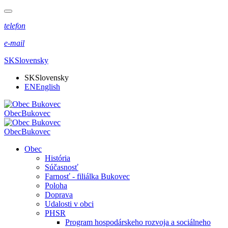
telefon
e-mail
SK
Slovensky
SK
Slovensky
EN
English
Obec
Bukovec
Obec
Bukovec
Obec
História
Súčasnosť
Farnosť - filiálka Bukovec
Poloha
Doprava
Udalosti v obci
PHSR
Program hospodárskeho rozvoja a sociálneho