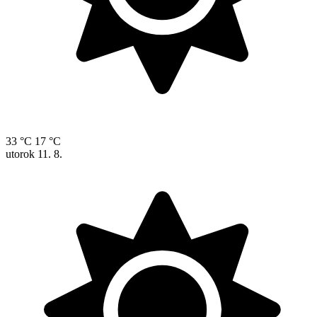
33 °C
17 °C
utorok
11. 8.