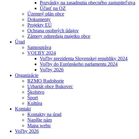
Pozvánky na zasadnutia obecného zastupiteľstva
Účasť na OZ
Územný plán obce
Dokumenty
Projekty EÚ
Ochrana osobných údajov
Zámery odpredaja majetku obce
Úrad
Samospráva
VOĽBY 2024
Voľby prezidenta Slovenskej republiky 2024
Voľby do Európskeho parlamentu 2024
Voľby 2026
Organizácie
RZMO Rudohorie
Urbariát obce Bukovec
Školstvo
Šport
Kultúra
Kontakt
Kontakty na úrad
Napíšte nám
Mapa webu
Voľby 2026