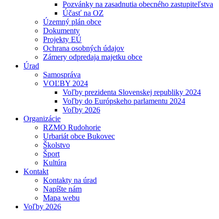
Pozvánky na zasadnutia obecného zastupiteľstva
Účasť na OZ
Územný plán obce
Dokumenty
Projekty EÚ
Ochrana osobných údajov
Zámery odpredaja majetku obce
Úrad
Samospráva
VOĽBY 2024
Voľby prezidenta Slovenskej republiky 2024
Voľby do Európskeho parlamentu 2024
Voľby 2026
Organizácie
RZMO Rudohorie
Urbariát obce Bukovec
Školstvo
Šport
Kultúra
Kontakt
Kontakty na úrad
Napíšte nám
Mapa webu
Voľby 2026