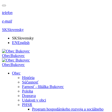
telefon
e-mail
SK
Slovensky
SK
Slovensky
EN
English
Obec
Bukovec
Obec
Bukovec
Obec
História
Súčasnosť
Farnosť - filiálka Bukovec
Poloha
Doprava
Udalosti v obci
PHSR
Program hospodárskeho rozvoja a sociálneho