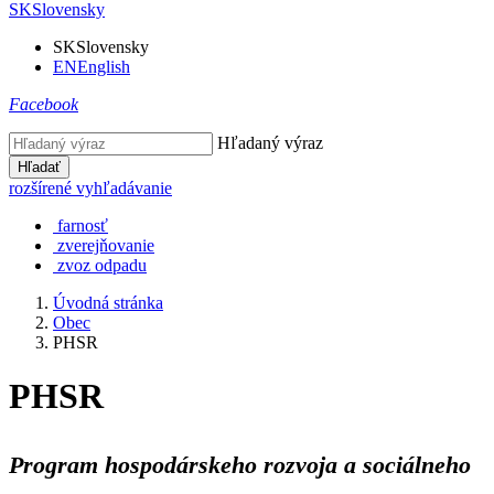
SK
Slovensky
SK
Slovensky
EN
English
Facebook
Hľadaný výraz
Hľadať
rozšírené vyhľadávanie
farnosť
zverejňovanie
zvoz odpadu
Úvodná stránka
Obec
PHSR
PHSR
Program hospodárskeho rozvoja a sociálneho