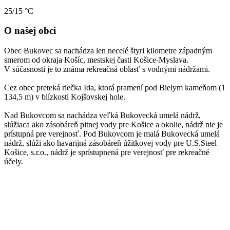
25/15 °C
O našej obci
Obec Bukovec sa nachádza len necelé štyri kilometre západným
smerom od okraja Košíc, mestskej časti Košice-Myslava.
V súčasnosti je to známa rekreačná oblasť s vodnými nádržami.
Cez obec preteká riečka Ida, ktorá pramení pod Bielym kameňom (1
134,5 m) v blízkosti Kojšovskej hole.
Nad Bukovcom sa nachádza veľká Bukovecká umelá nádrž,
slúžiaca ako zásobáreň pitnej vody pre Košice a okolie, nádrž nie je
prístupná pre verejnosť. Pod Bukovcom je malá Bukovecká umelá
nádrž, slúži ako havarijná zásobáreň úžitkovej vody pre U.S.Steel
Košice, s.r.o., nádrž je sprístupnená pre verejnosť pre rekreačné
účely.