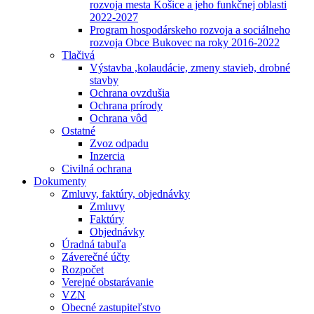
rozvoja mesta Košice a jeho funkčnej oblasti
2022-2027
Program hospodárskeho rozvoja a sociálneho
rozvoja Obce Bukovec na roky 2016-2022
Tlačivá
Výstavba ,kolaudácie, zmeny stavieb, drobné
stavby
Ochrana ovzdušia
Ochrana prírody
Ochrana vôd
Ostatné
Zvoz odpadu
Inzercia
Civilná ochrana
Dokumenty
Zmluvy, faktúry, objednávky
Zmluvy
Faktúry
Objednávky
Úradná tabuľa
Záverečné účty
Rozpočet
Verejné obstarávanie
VZN
Obecné zastupiteľstvo