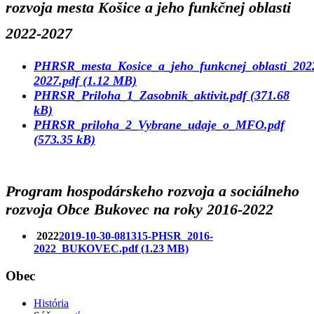
rozvoja mesta Košice a jeho funkčnej oblasti
2022-2027
PHRSR_mesta_Kosice_a_jeho_funkcnej_oblasti_202
2027.pdf (1.12 MB)
PHRSR_Priloha_1_Zasobnik_aktivit.pdf (371.68
kB)
PHRSR_priloha_2_Vybrane_udaje_o_MFO.pdf
(573.35 kB)
Program hospodárskeho rozvoja a sociálneho
rozvoja Obce Bukovec na roky 2016-2022
2022
2019-10-30-081315-PHSR_2016-
2022_BUKOVEC.pdf (1.23 MB)
Obec
História