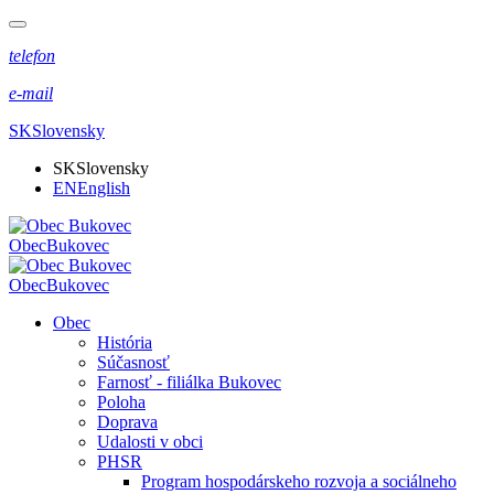
telefon
e-mail
SK
Slovensky
SK
Slovensky
EN
English
Obec
Bukovec
Obec
Bukovec
Obec
História
Súčasnosť
Farnosť - filiálka Bukovec
Poloha
Doprava
Udalosti v obci
PHSR
Program hospodárskeho rozvoja a sociálneho