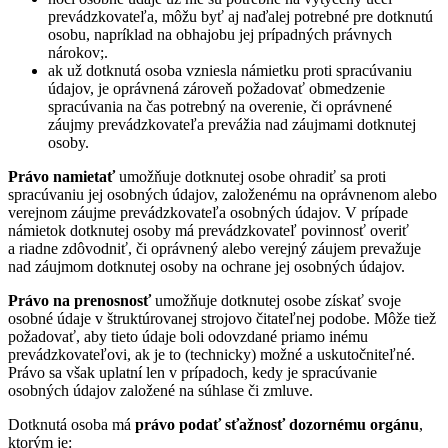
prevádzkovateľa, môžu byť aj naďalej potrebné pre dotknutú
osobu, napríklad na obhajobu jej prípadných právnych
nárokov;.
ak už dotknutá osoba vzniesla námietku proti spracúvaniu
údajov, je oprávnená zároveň požadovať obmedzenie
spracúvania na čas potrebný na overenie, či oprávnené
záujmy prevádzkovateľa prevážia nad záujmami dotknutej
osoby.
Právo namietať
umožňuje dotknutej osobe ohradiť sa proti
spracúvaniu jej osobných údajov, založenému na oprávnenom alebo
verejnom záujme prevádzkovateľa osobných údajov. V prípade
námietok dotknutej osoby má prevádzkovateľ povinnosť overiť
a riadne zdôvodniť, či oprávnený alebo verejný záujem prevažuje
nad záujmom dotknutej osoby na ochrane jej osobných údajov.
Právo na prenosnosť
umožňuje dotknutej osobe získať svoje
osobné údaje v štruktúrovanej strojovo čitateľnej podobe. Môže tiež
požadovať, aby tieto údaje boli odovzdané priamo inému
prevádzkovateľovi, ak je to (technicky) možné a uskutočniteľné.
Právo sa však uplatní len v prípadoch, kedy je spracúvanie
osobných údajov založené na súhlase či zmluve.
Dotknutá osoba má
právo podať sťažnosť dozornému orgánu
,
ktorým je: