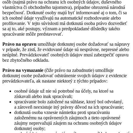
osôb (najmä právo na ochranu ich osobných údajov, duševného
vlastníctva či obchodného tajomstva), prípadne ohrozená národná
bezpečnosť. Dotknuté osoby majú byť informované aj o tom, či sa
ich osobné údaje využívajú na automatické rozhodovanie alebo
profilovanie. V tejto súvislosti má dotknutá osoba právo dozvedieť
sa aj to, aké postupy, význam a predpokladané dôsledky takéto
spracúvanie môže predstavovať.
Právo na opravu
umožňuje dotknutej osobe dožadovať sa nápravy
v prípade, že zistí, že evidované údaje sú nesprávne, nepresné alebo
neúplné. Prevádzkovateľ osobných údajov musí zabezpečiť opravu
bez zbytočného odkladu.
Právo na vymazanie
(čiže právo na zabudnutie) umožňuje
dotknutej osobe požadovať odstránenie svojich údajov z evidencie
prevádzkovateľa, ak nastane niektorý z týchto prípadov:
osobné údaje už nie sú potrebné na účely, na ktoré sa
získavali alebo inak spracúvali;
spracúvanie bolo založené na súhlase, ktorý bol odvolaný,
a zároveň neexistuje iný právny dôvod na ich spracúvanie;
dotknutá osoba vznesie námietku proti spracúvaniu
založenému na oprávnených záujmoch a tieto oprávnené
záujmy neprevažujú záujem na ochranu osobných údajov
dotknutej osoby;