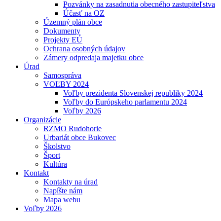
Pozvánky na zasadnutia obecného zastupiteľstva
Účasť na OZ
Územný plán obce
Dokumenty
Projekty EÚ
Ochrana osobných údajov
Zámery odpredaja majetku obce
Úrad
Samospráva
VOĽBY 2024
Voľby prezidenta Slovenskej republiky 2024
Voľby do Európskeho parlamentu 2024
Voľby 2026
Organizácie
RZMO Rudohorie
Urbariát obce Bukovec
Školstvo
Šport
Kultúra
Kontakt
Kontakty na úrad
Napíšte nám
Mapa webu
Voľby 2026