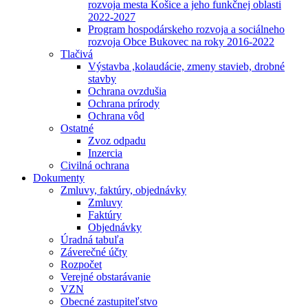
rozvoja mesta Košice a jeho funkčnej oblasti
2022-2027
Program hospodárskeho rozvoja a sociálneho
rozvoja Obce Bukovec na roky 2016-2022
Tlačivá
Výstavba ,kolaudácie, zmeny stavieb, drobné
stavby
Ochrana ovzdušia
Ochrana prírody
Ochrana vôd
Ostatné
Zvoz odpadu
Inzercia
Civilná ochrana
Dokumenty
Zmluvy, faktúry, objednávky
Zmluvy
Faktúry
Objednávky
Úradná tabuľa
Záverečné účty
Rozpočet
Verejné obstarávanie
VZN
Obecné zastupiteľstvo