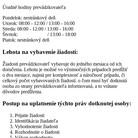
Úradné hodiny prevádzkovateľa
Pondelok: nestránkový deň
Utorok: 08:00 - 12:00 / 13:00 - 16:00
Streda: 08:00 - 12:00 / 13:00 - 16:00
Štvrtok: / 13:00 - 18:00
Piatok: nestránkový deň
Lehota na vybavenie žiadosti:
Žiadosti prevádzkovateľ vybavuje do jedného mesiaca od ich
doručenia. Lehotu je možné vo výnimočných prípadoch predĺžiť
o dva mesiace, najmä pre komplexnosť a náročnosť prípadu, či
celkový počet vybavovaných žiadostí. o čom musí byť dotknutá
osoba zo strany prevádzkovateľa informovaná, a to vrátane
dôvodov predĺženia.
Postup na uplatnenie týchto práv dotknutej osoby:
Prijatie žiadosti
Identifikácia žiadateľa
Vyhodnotenie žiadosti
Rozhodnutie o žiadosti
Výkon rozhodnutia