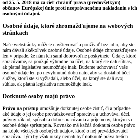
od 25. 5. 2018 má za cieľ chrániť práva (predovšetkým)
občanov Európskej únie proti neoprávnenému nakladaniu s ich
osobnými údajmi.
Osobné údaje, ktoré zhromažďujeme na webových
stránkach
Naše webstránky môžete navštevovať a používať bez toho, aby ste
nám dávali akékoľvek osobné údaje. Osobné údaje zhromažďujeme
len v prípade, že nám ich sami dobrovoľne poskytnete. Údaje, ktoré
spracúvame, sa použijú výhradne na účel, na ktorý ste dali súhlas,
ak platná legislatíva neumožňuje inak. Budeme uchovávať vaše
osobné údaje len po nevyhnutnú dobu nato, aby sa dosiahol účel
služby, ktorú ste si vyžiadali, alebo účel, na ktorý ste dali svoj
súhlas, ak platná legislatíva neumožňuje inak.
Dotknuté osoby majú právo
Právo na prístup
umožňuje dotknutej osobe zistiť, či a prípadne
aké údaje o jej osobe prevádzkovateľ spracúva a uchováva, účel,
právny základ, spôsob a dobu spracúvania a príjemcov, ktorým sa
osobné údaje sprístupnia. Rovnako má každá dotknutá osoba právo
na kópie všetkých osobných údajov, ktoré o nej prevádzkovateľ
spracúva. Tým by však nikdy nemali byť dotknuté práva tretích