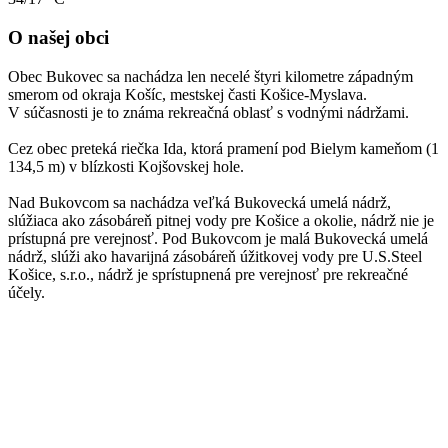
O našej obci
Obec Bukovec sa nachádza len necelé štyri kilometre západným
smerom od okraja Košíc, mestskej časti Košice-Myslava.
V súčasnosti je to známa rekreačná oblasť s vodnými nádržami.
Cez obec preteká riečka Ida, ktorá pramení pod Bielym kameňom (1
134,5 m) v blízkosti Kojšovskej hole.
Nad Bukovcom sa nachádza veľká Bukovecká umelá nádrž,
slúžiaca ako zásobáreň pitnej vody pre Košice a okolie, nádrž nie je
prístupná pre verejnosť. Pod Bukovcom je malá Bukovecká umelá
nádrž, slúži ako havarijná zásobáreň úžitkovej vody pre U.S.Steel
Košice, s.r.o., nádrž je sprístupnená pre verejnosť pre rekreačné
účely.