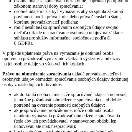
osobné údaje sa spracúvajú nezákonne, napríklad po uplynutí
zákonom stanovej doby spracúvania;
osobné údaje musia byť vymazané, aby sa splnila zákonná
povinnosť podľa práva Únie alebo práva členského štátu,
ktorému prevádzkovateľ podlieha;
rodič nesúhlasí so spracúvaním osobných údajov svojho
dieťaťa (ak ide o spracúvanie osobných údajov na základe
súhlasu pre služby informačnej spoločnosti podľa čl.
8 GDPR).
V prípade uplatnenia práva na vymazanie je dotknutá osoba
oprávnená požadovať vymazanie všetkých výskytov a odkazov
na jej osobné údaje vo všetkých ich kópiách.
Právo na obmedzenie spracúvania
ukladá prevádzkovateľovi
osobných údajov obmedziť spracúvanie osobných údajov dotknutej
osoby z nasledujúcich dôvodov:
ak dotknutá osoba namieta, že spracúvané údaje sú nepresné,
je možné požadovať obmedzenie spracúvania na obdobie
potrebné na overenie presnosti osobných údajov;
ak je spracúvanie protizákonné, môže dotknutá osoba
namiesto vymazania požadovať obmedzenie spracúvania
(teda aby ich prevádzkovateľ v stanovenom období len
uchovával, ale inak nespracúval);
hoci osobné údaje už nie sú potrebné na vytýčený účel