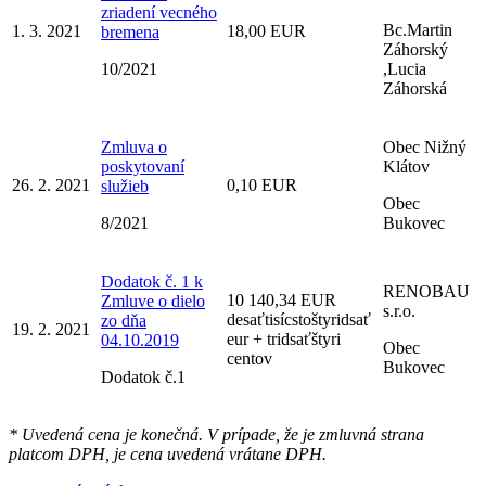
zriadení vecného
Bc.Martin
1. 3. 2021
18,00 EUR
bremena
Záhorský
10/2021
,Lucia
Záhorská
Zmluva o
Obec Nižný
poskytovaní
Klátov
26. 2. 2021
0,10 EUR
služieb
Obec
8/2021
Bukovec
Dodatok č. 1 k
RENOBAU
10 140,34 EUR
Zmluve o dielo
s.r.o.
desaťtisícstoštyridsať
zo dňa
19. 2. 2021
eur + tridsaťštyri
04.10.2019
Obec
centov
Bukovec
Dodatok č.1
* Uvedená cena je konečná. V prípade, že je zmluvná strana
platcom DPH, je cena uvedená vrátane DPH.