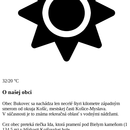
32/20 °C
O našej obci
Obec Bukovec sa nachádza len necelé štyri kilometre západným
smerom od okraja Košíc, mestskej časti Košice-Myslava.
V súčasnosti je to známa rekreačná oblasť s vodnými nádržami.
Cez obec preteká riečka Ida, ktorá pramení pod Bielym kameňom (1
134,5 m) v blízkosti Kojšovskej hole.