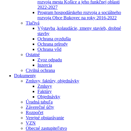
rozvoja mesta Košice a jeho funkčnej oblasti
2022-2027
Program hospodárskeho rozvoja a sociálneho
rozvoja Obce Bukovec na roky 2016-2022
Tlačivá
Výstavba ,kolaudácie, zmeny stavieb, drobné
stavby
Ochrana ovzdušia
Ochrana prírody
Ochrana vôd
Ostatné
Zvoz odpadu
Inzercia
Civilná ochrana
Dokumenty
Zmluvy, faktúry, objednávky
Zmluvy
Faktúry
Objednávky
Úradná tabuľa
Záverečné účty
Rozpočet
Verejné obstarávanie
VZN
Obecné zastupiteľstvo