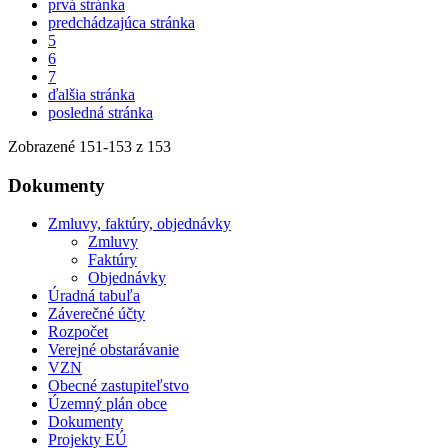
prvá stránka
predchádzajúca stránka
5
6
7
ďalšia stránka
posledná stránka
Zobrazené
151
-
153
z 153
Dokumenty
Zmluvy, faktúry, objednávky
Zmluvy
Faktúry
Objednávky
Úradná tabuľa
Záverečné účty
Rozpočet
Verejné obstarávanie
VZN
Obecné zastupiteľstvo
Územný plán obce
Dokumenty
Projekty EÚ