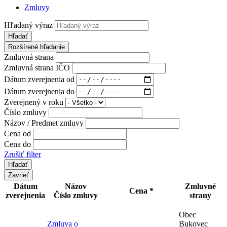
Zmluvy
Hľadaný výraz
Hľadať
Rozšírené hľadanie
Zmluvná strana
Zmluvná strana IČO
Dátum zverejnenia od
Dátum zverejnenia do
Zverejnený v roku
Číslo zmluvy
Názov / Predmet zmluvy
Cena od
Cena do
Zrušiť filter
Zavrieť
Dátum
Názov
Zmluvné
Cena *
zverejnenia
Číslo zmluvy
strany
Obec
Zmluva o
Bukovec