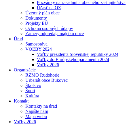
Pozvánky na zasadnutia obecného zastupiteľstva
Účasť na OZ
Územný plán obce
Dokumenty
Projekty EÚ
Ochrana osobných údajov
Zámery odpredaja majetku obce
Úrad
Samospráva
VOĽBY 2024
Voľby prezidenta Slovenskej republiky 2024
Voľby do Európskeho parlamentu 2024
Voľby 2026
Organizácie
RZMO Rudohorie
Urbariát obce Bukovec
Školstvo
Šport
Kultúra
Kontakt
Kontakty na úrad
Napíšte nám
Mapa webu
Voľby 2026