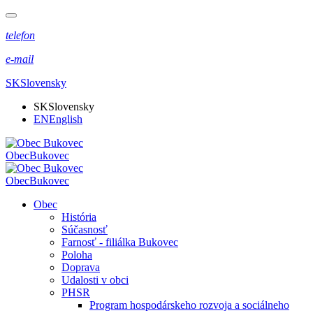
telefon
e-mail
SK
Slovensky
SK
Slovensky
EN
English
Obec
Bukovec
Obec
Bukovec
Obec
História
Súčasnosť
Farnosť - filiálka Bukovec
Poloha
Doprava
Udalosti v obci
PHSR
Program hospodárskeho rozvoja a sociálneho