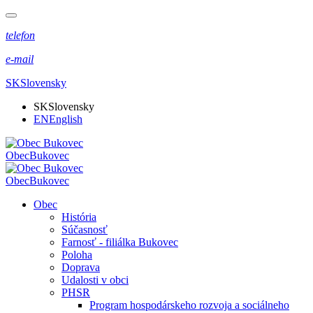
telefon
e-mail
SK
Slovensky
SK
Slovensky
EN
English
Obec
Bukovec
Obec
Bukovec
Obec
História
Súčasnosť
Farnosť - filiálka Bukovec
Poloha
Doprava
Udalosti v obci
PHSR
Program hospodárskeho rozvoja a sociálneho