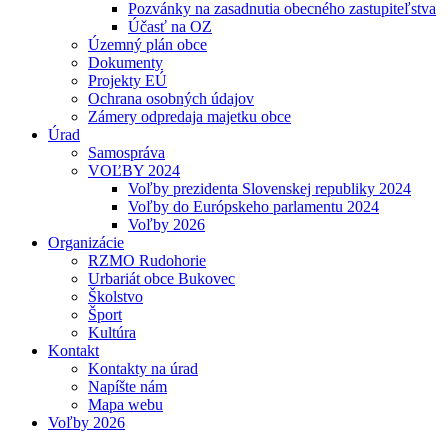
Pozvánky na zasadnutia obecného zastupiteľstva
Účasť na OZ
Územný plán obce
Dokumenty
Projekty EÚ
Ochrana osobných údajov
Zámery odpredaja majetku obce
Úrad
Samospráva
VOĽBY 2024
Voľby prezidenta Slovenskej republiky 2024
Voľby do Európskeho parlamentu 2024
Voľby 2026
Organizácie
RZMO Rudohorie
Urbariát obce Bukovec
Školstvo
Šport
Kultúra
Kontakt
Kontakty na úrad
Napíšte nám
Mapa webu
Voľby 2026