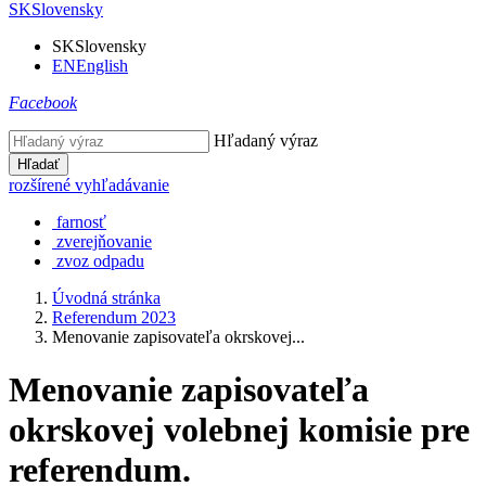
SK
Slovensky
SK
Slovensky
EN
English
Facebook
Hľadaný výraz
Hľadať
rozšírené vyhľadávanie
farnosť
zverejňovanie
zvoz odpadu
Úvodná stránka
Referendum 2023
Menovanie zapisovateľa okrskovej...
Menovanie zapisovateľa
okrskovej volebnej komisie pre
referendum.