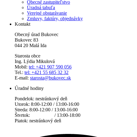
Obecné zastupiteľstvo
Úradná tabuľa
Verejné obstarávanie
Zmluvy, faktúry, objednávky
Kontakt
Obecný úrad Bukovec
Bukovec 83
044 20 Malá Ida
Starosta obce
Ing. Lýdia Mikulová
Mobil:
tel: +421 907 590 056
Tel.:
tel: +421 55 685 32 32
E-mail:
starosta@bukovec.sk
Úradné hodiny
Pondelok: nestránkový deň
Utorok: 8:00-12:00 / 13:00-16:00
Streda: 8:00-12:00 / 13:00-16:00
Štvrtok: / 13:00-18:00
Piatok: nestránkový deň