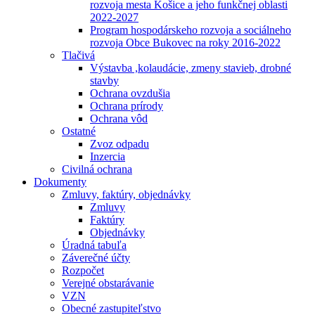
rozvoja mesta Košice a jeho funkčnej oblasti
2022-2027
Program hospodárskeho rozvoja a sociálneho
rozvoja Obce Bukovec na roky 2016-2022
Tlačivá
Výstavba ,kolaudácie, zmeny stavieb, drobné
stavby
Ochrana ovzdušia
Ochrana prírody
Ochrana vôd
Ostatné
Zvoz odpadu
Inzercia
Civilná ochrana
Dokumenty
Zmluvy, faktúry, objednávky
Zmluvy
Faktúry
Objednávky
Úradná tabuľa
Záverečné účty
Rozpočet
Verejné obstarávanie
VZN
Obecné zastupiteľstvo