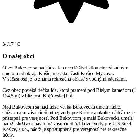
34/17 °C
O našej obci
Obec Bukovec sa nachádza len necelé štyri kilometre západným
smerom od okraja Košíc, mestskej časti Košice-Myslava.
V súčasnosti je to známa rekreačná oblasť s vodnými nádržami.
Cez obec preteká riečka Ida, ktorá pramení pod Bielym kameňom (1
134,5 m) v blízkosti Kojšovskej hole.
Nad Bukovcom sa nachádza veľká Bukovecká umelá nádrž,
slúžiaca ako zásobáreň pitnej vody pre Košice a okolie, nádrž nie je
prístupná pre verejnosť. Pod Bukovcom je malá Bukovecká umelá
nádrž, slúži ako havarijná zásobáreň úžitkovej vody pre U.S.Steel
Košice, s.r.o., nádrž je sprístupnená pre verejnosť pre rekreačné
účely.