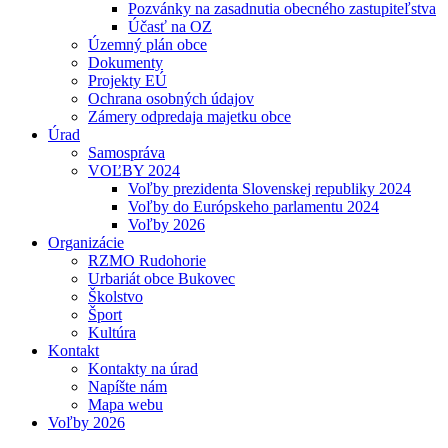
Pozvánky na zasadnutia obecného zastupiteľstva
Účasť na OZ
Územný plán obce
Dokumenty
Projekty EÚ
Ochrana osobných údajov
Zámery odpredaja majetku obce
Úrad
Samospráva
VOĽBY 2024
Voľby prezidenta Slovenskej republiky 2024
Voľby do Európskeho parlamentu 2024
Voľby 2026
Organizácie
RZMO Rudohorie
Urbariát obce Bukovec
Školstvo
Šport
Kultúra
Kontakt
Kontakty na úrad
Napíšte nám
Mapa webu
Voľby 2026