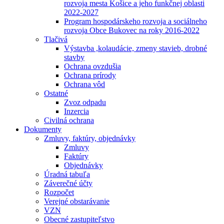
rozvoja mesta Košice a jeho funkčnej oblasti
2022-2027
Program hospodárskeho rozvoja a sociálneho
rozvoja Obce Bukovec na roky 2016-2022
Tlačivá
Výstavba ,kolaudácie, zmeny stavieb, drobné
stavby
Ochrana ovzdušia
Ochrana prírody
Ochrana vôd
Ostatné
Zvoz odpadu
Inzercia
Civilná ochrana
Dokumenty
Zmluvy, faktúry, objednávky
Zmluvy
Faktúry
Objednávky
Úradná tabuľa
Záverečné účty
Rozpočet
Verejné obstarávanie
VZN
Obecné zastupiteľstvo