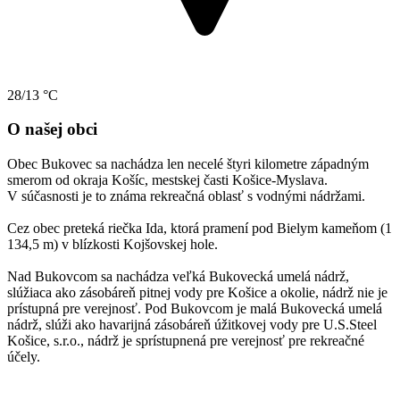
28/13 °C
O našej obci
Obec Bukovec sa nachádza len necelé štyri kilometre západným
smerom od okraja Košíc, mestskej časti Košice-Myslava.
V súčasnosti je to známa rekreačná oblasť s vodnými nádržami.
Cez obec preteká riečka Ida, ktorá pramení pod Bielym kameňom (1
134,5 m) v blízkosti Kojšovskej hole.
Nad Bukovcom sa nachádza veľká Bukovecká umelá nádrž,
slúžiaca ako zásobáreň pitnej vody pre Košice a okolie, nádrž nie je
prístupná pre verejnosť. Pod Bukovcom je malá Bukovecká umelá
nádrž, slúži ako havarijná zásobáreň úžitkovej vody pre U.S.Steel
Košice, s.r.o., nádrž je sprístupnená pre verejnosť pre rekreačné
účely.