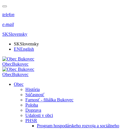
telefon
e-mail
SK
Slovensky
SK
Slovensky
EN
English
Obec
Bukovec
Obec
Bukovec
Obec
História
Súčasnosť
Farnosť - filiálka Bukovec
Poloha
Doprava
Udalosti v obci
PHSR
Program hospodárskeho rozvoja a sociálneho