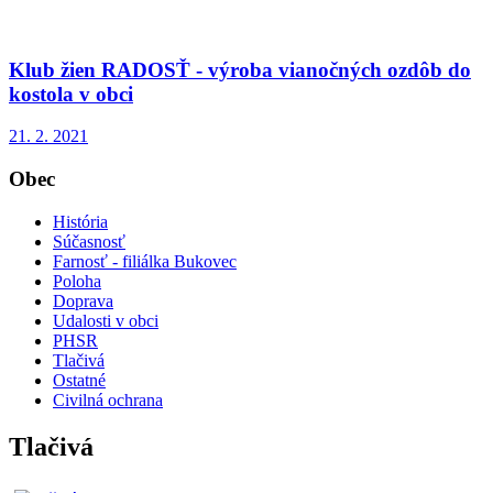
Klub žien RADOSŤ - výroba vianočných ozdôb do
kostola v obci
21. 2. 2021
Obec
História
Súčasnosť
Farnosť - filiálka Bukovec
Poloha
Doprava
Udalosti v obci
PHSR
Tlačivá
Ostatné
Civilná ochrana
Tlačivá