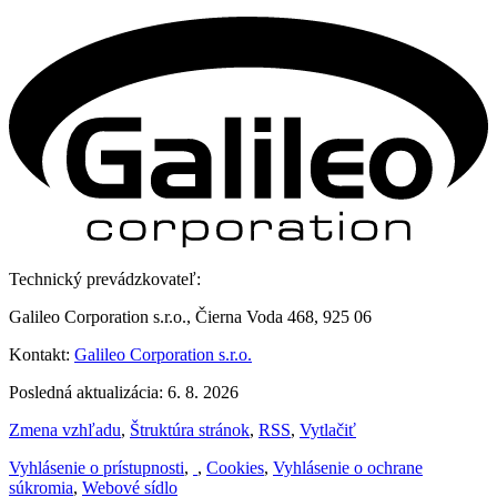
Technický prevádzkovateľ:
Galileo Corporation s.r.o., Čierna Voda 468, 925 06
Kontakt:
Galileo Corporation s.r.o.
Posledná aktualizácia: 6. 8. 2026
Zmena vzhľadu
,
Štruktúra stránok
,
RSS
,
Vytlačiť
Vyhlásenie o prístupnosti
,
,
Cookies
,
Vyhlásenie o ochrane
súkromia
,
Webové sídlo