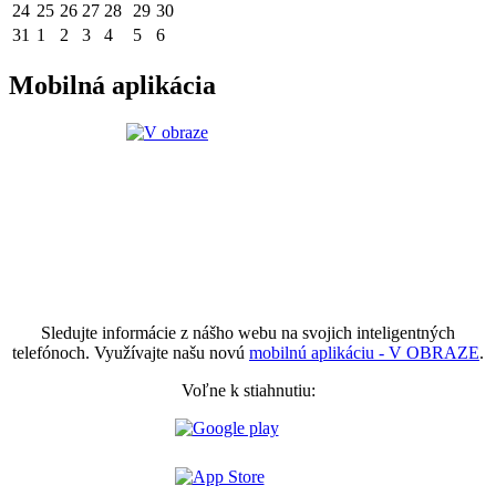
24
25
26
27
28
29
30
31
1
2
3
4
5
6
Mobilná aplikácia
Sledujte informácie z nášho webu na svojich inteligentných
telefónoch. Využívajte našu novú
mobilnú aplikáciu - V OBRAZE
.
Voľne k stiahnutiu: