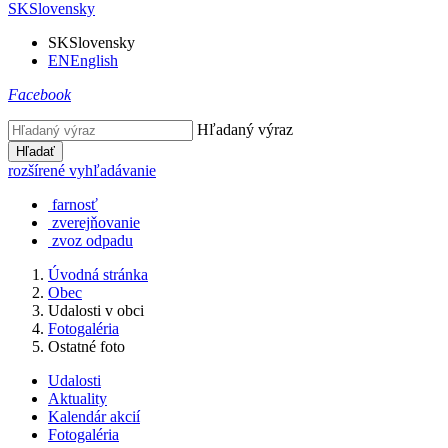
SK
Slovensky
SK
Slovensky
EN
English
Facebook
Hľadaný výraz
Hľadať
rozšírené vyhľadávanie
farnosť
zverejňovanie
zvoz odpadu
Úvodná stránka
Obec
Udalosti v obci
Fotogaléria
Ostatné foto
Udalosti
Aktuality
Kalendár akcií
Fotogaléria