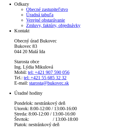
Odkazy
Obecné zastupiteľstvo
Úradná tabuľa
Verejné obstarávanie
Zmluvy, faktúry, objednávky
Kontakt
Obecný úrad Bukovec
Bukovec 83
044 20 Malá Ida
Starosta obce
Ing. Lýdia Mikulová
Mobil:
tel: +421 907 590 056
Tel.:
tel: +421 55 685 32 32
E-mail:
starosta@bukovec.sk
Úradné hodiny
Pondelok: nestránkový deň
Utorok: 8:00-12:00 / 13:00-16:00
Streda: 8:00-12:00 / 13:00-16:00
Štvrtok: / 13:00-18:00
Piatok: nestránkový deň