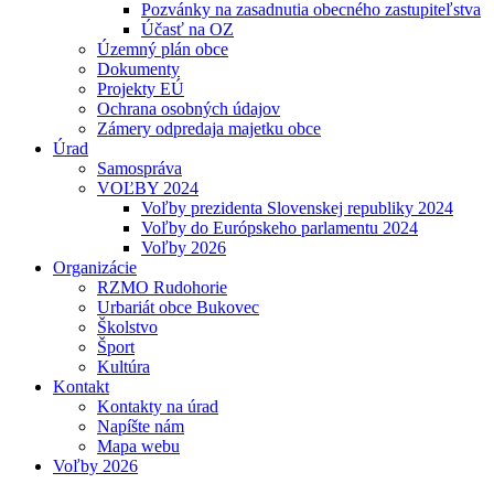
Pozvánky na zasadnutia obecného zastupiteľstva
Účasť na OZ
Územný plán obce
Dokumenty
Projekty EÚ
Ochrana osobných údajov
Zámery odpredaja majetku obce
Úrad
Samospráva
VOĽBY 2024
Voľby prezidenta Slovenskej republiky 2024
Voľby do Európskeho parlamentu 2024
Voľby 2026
Organizácie
RZMO Rudohorie
Urbariát obce Bukovec
Školstvo
Šport
Kultúra
Kontakt
Kontakty na úrad
Napíšte nám
Mapa webu
Voľby 2026