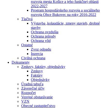
rozvoja mesta Košice a jeho funkčnej oblasti
2022-2027
Program hospodárskeho rozvoja a sociálneho
rozvoja Obce Bukovec na roky 2016-2022
Tlačivá
Výstavba ,kolaudácie, zmeny stavieb, drobné
stavby
Ochrana ovzdušia
Ochrana prírody
Ochrana vôd
Ostatné
Zvoz odpadu
Inzercia
Civilná ochrana
Dokumenty
Zmluvy, faktúry, objednávky
Zmluvy
Faktúry
Objednávky
Úradná tabuľa
Záverečné účty
Rozpočet
Verejné obstarávanie
VZN
Obecné zastupiteľstvo