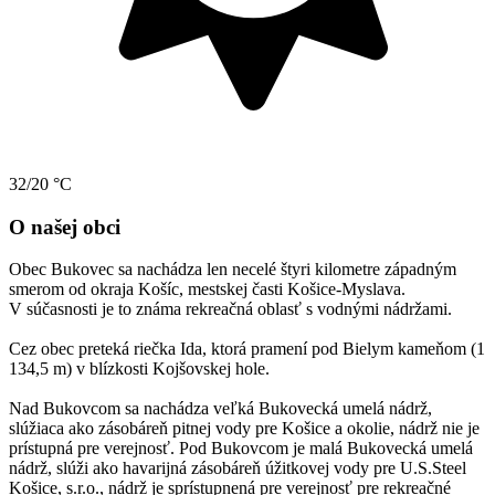
32/20 °C
O našej obci
Obec Bukovec sa nachádza len necelé štyri kilometre západným
smerom od okraja Košíc, mestskej časti Košice-Myslava.
V súčasnosti je to známa rekreačná oblasť s vodnými nádržami.
Cez obec preteká riečka Ida, ktorá pramení pod Bielym kameňom (1
134,5 m) v blízkosti Kojšovskej hole.
Nad Bukovcom sa nachádza veľká Bukovecká umelá nádrž,
slúžiaca ako zásobáreň pitnej vody pre Košice a okolie, nádrž nie je
prístupná pre verejnosť. Pod Bukovcom je malá Bukovecká umelá
nádrž, slúži ako havarijná zásobáreň úžitkovej vody pre U.S.Steel
Košice, s.r.o., nádrž je sprístupnená pre verejnosť pre rekreačné