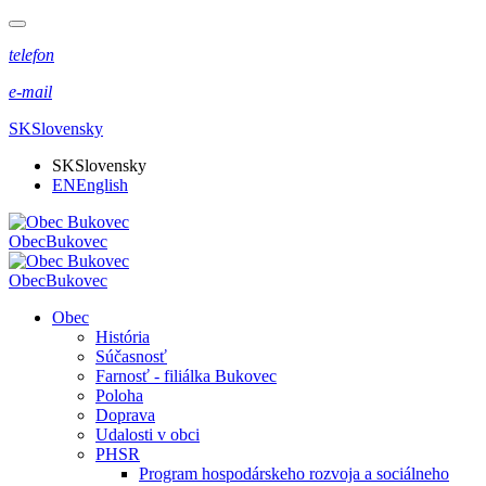
telefon
e-mail
SK
Slovensky
SK
Slovensky
EN
English
Obec
Bukovec
Obec
Bukovec
Obec
História
Súčasnosť
Farnosť - filiálka Bukovec
Poloha
Doprava
Udalosti v obci
PHSR
Program hospodárskeho rozvoja a sociálneho