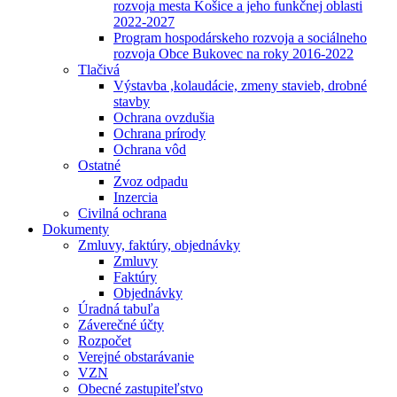
rozvoja mesta Košice a jeho funkčnej oblasti
2022-2027
Program hospodárskeho rozvoja a sociálneho
rozvoja Obce Bukovec na roky 2016-2022
Tlačivá
Výstavba ,kolaudácie, zmeny stavieb, drobné
stavby
Ochrana ovzdušia
Ochrana prírody
Ochrana vôd
Ostatné
Zvoz odpadu
Inzercia
Civilná ochrana
Dokumenty
Zmluvy, faktúry, objednávky
Zmluvy
Faktúry
Objednávky
Úradná tabuľa
Záverečné účty
Rozpočet
Verejné obstarávanie
VZN
Obecné zastupiteľstvo