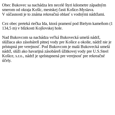
Obec Bukovec sa nachádza len necelé štyri kilometre západným
smerom od okraja Košíc, mestskej časti Košice-Myslava.
V súčasnosti je to známa rekreačná oblasť s vodnými nádržami.
Cez obec preteká riečka Ida, ktorá pramení pod Bielym kameňom (1
134,5 m) v blízkosti Kojšovskej hole.
Nad Bukovcom sa nachádza veľká Bukovecká umelá nádrž,
slúžiaca ako zásobáreň pitnej vody pre Košice a okolie, nádrž nie je
prístupná pre verejnosť. Pod Bukovcom je malá Bukovecká umelá
nádrž, slúži ako havarijná zásobáreň úžitkovej vody pre U.S.Steel
Košice, s.r.o., nádrž je sprístupnená pre verejnosť pre rekreačné
účely.