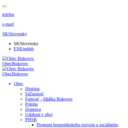
telefon
e-mail
SK
Slovensky
SK
Slovensky
EN
English
Obec
Bukovec
Obec
Bukovec
Obec
História
Súčasnosť
Farnosť - filiálka Bukovec
Poloha
Doprava
Udalosti v obci
PHSR
Program hospodárskeho rozvoja a sociálneho