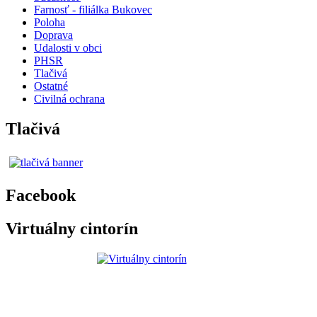
Farnosť - filiálka Bukovec
Poloha
Doprava
Udalosti v obci
PHSR
Tlačivá
Ostatné
Civilná ochrana
Tlačivá
Facebook
Virtuálny cintorín