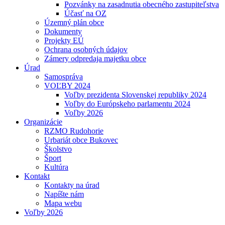
Pozvánky na zasadnutia obecného zastupiteľstva
Účasť na OZ
Územný plán obce
Dokumenty
Projekty EÚ
Ochrana osobných údajov
Zámery odpredaja majetku obce
Úrad
Samospráva
VOĽBY 2024
Voľby prezidenta Slovenskej republiky 2024
Voľby do Európskeho parlamentu 2024
Voľby 2026
Organizácie
RZMO Rudohorie
Urbariát obce Bukovec
Školstvo
Šport
Kultúra
Kontakt
Kontakty na úrad
Napíšte nám
Mapa webu
Voľby 2026