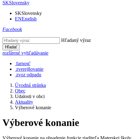
SK
Slovensky
SK
Slovensky
EN
English
Facebook
Hľadaný výraz
Hľadať
rozšírené vyhľadávanie
farnosť
zverejňovanie
zvoz odpadu
Úvodná stránka
Obec
Udalosti v obci
Aktuality
Výberové konanie
Výberové konanie
Výberové konanie na obsadenie funkcie riaditeľa Materskej školy,