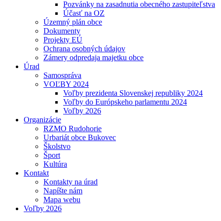
Pozvánky na zasadnutia obecného zastupiteľstva
Účasť na OZ
Územný plán obce
Dokumenty
Projekty EÚ
Ochrana osobných údajov
Zámery odpredaja majetku obce
Úrad
Samospráva
VOĽBY 2024
Voľby prezidenta Slovenskej republiky 2024
Voľby do Európskeho parlamentu 2024
Voľby 2026
Organizácie
RZMO Rudohorie
Urbariát obce Bukovec
Školstvo
Šport
Kultúra
Kontakt
Kontakty na úrad
Napíšte nám
Mapa webu
Voľby 2026