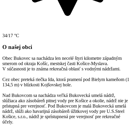
34/17 °C
O našej obci
Obec Bukovec sa nachádza len necelé štyri kilometre západným
smerom od okraja Košíc, mestskej časti Košice-Myslava.
V súčasnosti je to známa rekreačná oblasť s vodnými nádržami.
Cez obec preteká riečka Ida, ktorá pramení pod Bielym kameňom (1
134,5 m) v blízkosti Kojšovskej hole.
Nad Bukovcom sa nachádza veľká Bukovecká umelá nádrž,
slúžiaca ako zásobáreň pitnej vody pre Košice a okolie, nádrž nie je
prístupná pre verejnosť. Pod Bukovcom je malá Bukovecká umelá
nádrž, slúži ako havarijná zásobáreň úžitkovej vody pre U.S.Steel
Košice, s.r.o., nádrž je sprístupnená pre verejnosť pre rekreačné
účely.