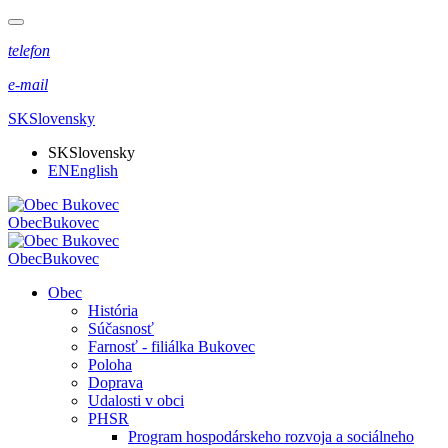
telefon
e-mail
SK
Slovensky
SK
Slovensky
EN
English
Obec
Bukovec
Obec
Bukovec
Obec
História
Súčasnosť
Farnosť - filiálka Bukovec
Poloha
Doprava
Udalosti v obci
PHSR
Program hospodárskeho rozvoja a sociálneho