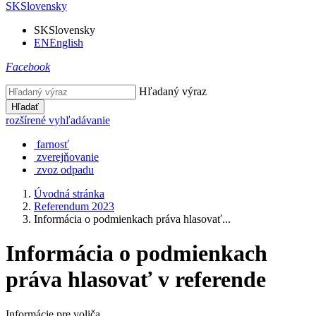
SK
Slovensky
SK
Slovensky
EN
English
Facebook
Hľadaný výraz
Hľadať
rozšírené vyhľadávanie
farnosť
zverejňovanie
zvoz odpadu
Úvodná stránka
Referendum 2023
Informácia o podmienkach práva hlasovať...
Informácia o podmienkach
práva hlasovať v referende
Informácie pre voliča