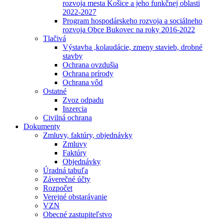
rozvoja mesta Košice a jeho funkčnej oblasti
2022-2027
Program hospodárskeho rozvoja a sociálneho
rozvoja Obce Bukovec na roky 2016-2022
Tlačivá
Výstavba ,kolaudácie, zmeny stavieb, drobné
stavby
Ochrana ovzdušia
Ochrana prírody
Ochrana vôd
Ostatné
Zvoz odpadu
Inzercia
Civilná ochrana
Dokumenty
Zmluvy, faktúry, objednávky
Zmluvy
Faktúry
Objednávky
Úradná tabuľa
Záverečné účty
Rozpočet
Verejné obstarávanie
VZN
Obecné zastupiteľstvo