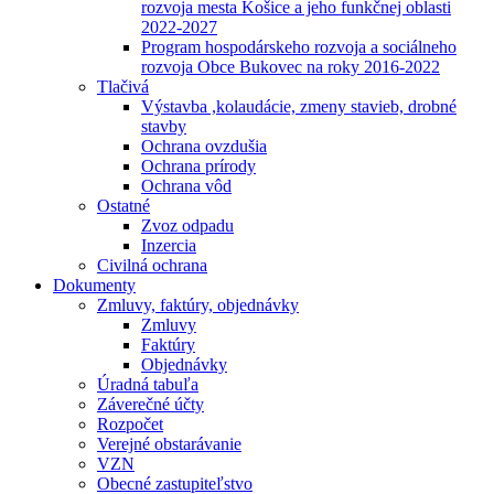
rozvoja mesta Košice a jeho funkčnej oblasti
2022-2027
Program hospodárskeho rozvoja a sociálneho
rozvoja Obce Bukovec na roky 2016-2022
Tlačivá
Výstavba ,kolaudácie, zmeny stavieb, drobné
stavby
Ochrana ovzdušia
Ochrana prírody
Ochrana vôd
Ostatné
Zvoz odpadu
Inzercia
Civilná ochrana
Dokumenty
Zmluvy, faktúry, objednávky
Zmluvy
Faktúry
Objednávky
Úradná tabuľa
Záverečné účty
Rozpočet
Verejné obstarávanie
VZN
Obecné zastupiteľstvo