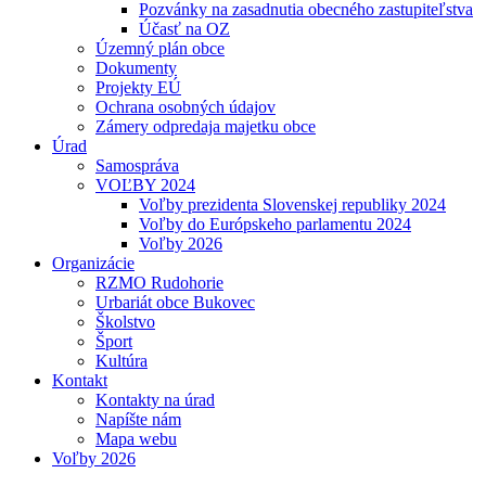
Pozvánky na zasadnutia obecného zastupiteľstva
Účasť na OZ
Územný plán obce
Dokumenty
Projekty EÚ
Ochrana osobných údajov
Zámery odpredaja majetku obce
Úrad
Samospráva
VOĽBY 2024
Voľby prezidenta Slovenskej republiky 2024
Voľby do Európskeho parlamentu 2024
Voľby 2026
Organizácie
RZMO Rudohorie
Urbariát obce Bukovec
Školstvo
Šport
Kultúra
Kontakt
Kontakty na úrad
Napíšte nám
Mapa webu
Voľby 2026