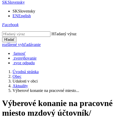
SK
Slovensky
SK
Slovensky
EN
English
Facebook
Hľadaný výraz
Hľadať
rozšírené vyhľadávanie
farnosť
zverejňovanie
zvoz odpadu
Úvodná stránka
Obec
Udalosti v obci
Aktuality
Výberové konanie na pracovné miesto...
Výberové konanie na pracovné
miesto mzdový účtovník/