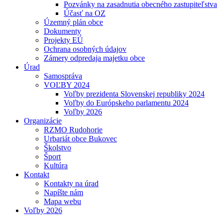
Pozvánky na zasadnutia obecného zastupiteľstva
Účasť na OZ
Územný plán obce
Dokumenty
Projekty EÚ
Ochrana osobných údajov
Zámery odpredaja majetku obce
Úrad
Samospráva
VOĽBY 2024
Voľby prezidenta Slovenskej republiky 2024
Voľby do Európskeho parlamentu 2024
Voľby 2026
Organizácie
RZMO Rudohorie
Urbariát obce Bukovec
Školstvo
Šport
Kultúra
Kontakt
Kontakty na úrad
Napíšte nám
Mapa webu
Voľby 2026