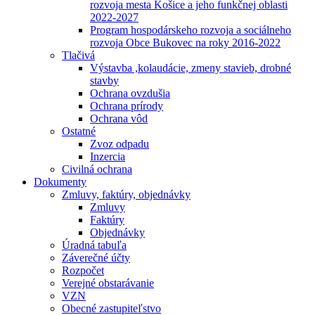
rozvoja mesta Košice a jeho funkčnej oblasti
2022-2027
Program hospodárskeho rozvoja a sociálneho
rozvoja Obce Bukovec na roky 2016-2022
Tlačivá
Výstavba ,kolaudácie, zmeny stavieb, drobné
stavby
Ochrana ovzdušia
Ochrana prírody
Ochrana vôd
Ostatné
Zvoz odpadu
Inzercia
Civilná ochrana
Dokumenty
Zmluvy, faktúry, objednávky
Zmluvy
Faktúry
Objednávky
Úradná tabuľa
Záverečné účty
Rozpočet
Verejné obstarávanie
VZN
Obecné zastupiteľstvo