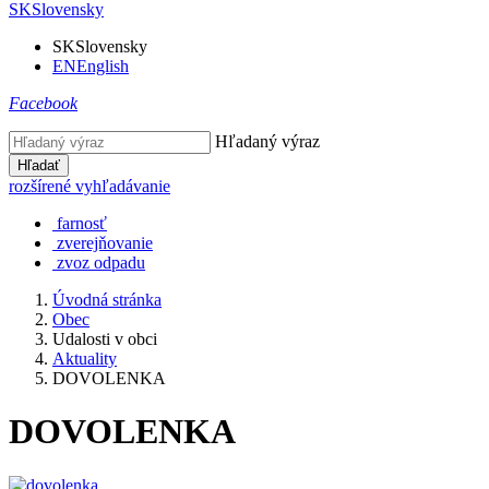
SK
Slovensky
SK
Slovensky
EN
English
Facebook
Hľadaný výraz
Hľadať
rozšírené vyhľadávanie
farnosť
zverejňovanie
zvoz odpadu
Úvodná stránka
Obec
Udalosti v obci
Aktuality
DOVOLENKA
DOVOLENKA