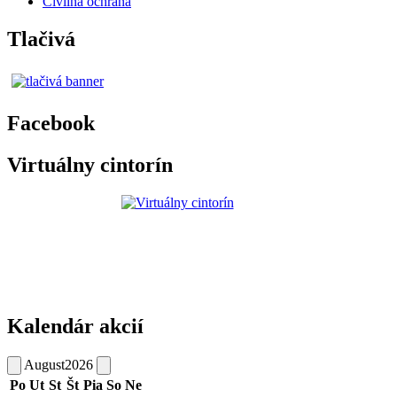
Civilná ochrana
Tlačivá
Facebook
Virtuálny cintorín
Kalendár akcií
August
2026
Po
Ut
St
Št
Pia
So
Ne