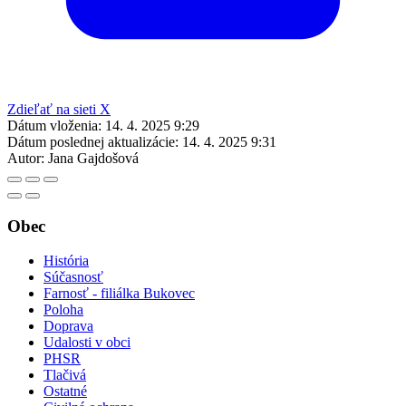
Zdieľať na sieti X
Dátum vloženia:
14. 4. 2025 9:29
Dátum poslednej aktualizácie:
14. 4. 2025 9:31
Autor:
Jana Gajdošová
Obec
História
Súčasnosť
Farnosť - filiálka Bukovec
Poloha
Doprava
Udalosti v obci
PHSR
Tlačivá
Ostatné