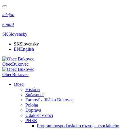
telefon
e-mail
SK
Slovensky
SK
Slovensky
EN
English
Obec
Bukovec
Obec
Bukovec
Obec
História
Súčasnosť
Farnosť - filiálka Bukovec
Poloha
Doprava
Udalosti v obci
PHSR
Program hospodárskeho rozvoja a sociálneho