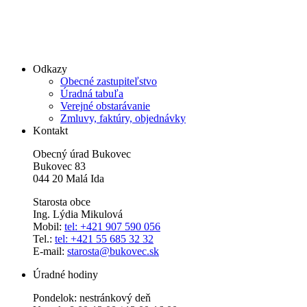
Odkazy
Obecné zastupiteľstvo
Úradná tabuľa
Verejné obstarávanie
Zmluvy, faktúry, objednávky
Kontakt
Obecný úrad Bukovec
Bukovec 83
044 20 Malá Ida
Starosta obce
Ing. Lýdia Mikulová
Mobil:
tel: +421 907 590 056
Tel.:
tel: +421 55 685 32 32
E-mail:
starosta@bukovec.sk
Úradné hodiny
Pondelok: nestránkový deň