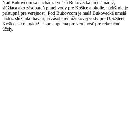
Nad Bukovcom sa nachádza veľká Bukovecká umelá nádrž,
slúžiaca ako zásobáreň pitnej vody pre Košice a okolie, nádrž nie je
prístupná pre verejnosť. Pod Bukovcom je malá Bukovecká umelá
nádrž, slúži ako havarijná zásobáreň úžitkovej vody pre U.S.Steel
Košice, s.r.o., nádrž je sprístupnená pre verejnosť pre rekreačné
účely.